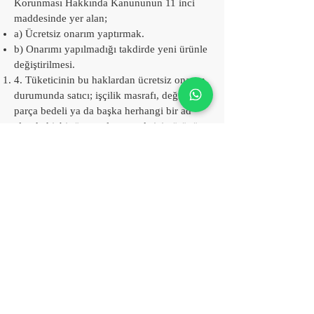
Korunması Hakkında Kanununun 11 inci
maddesinde yer alan;
a) Ücretsiz onarım yaptırmak.
b) Onarımı yapılmadığı takdirde yeni ürünle
değiştirilmesi.
4. Tüketicinin bu haklardan ücretsiz onarım
durumunda satıcı; işçilik masrafı, değiştirilen
parça bedeli ya da başka herhangi bir ad
altında hiçbir ücret talep etmeksizin ürünün
onarımını yaptırmakla yükümlüdür.
5. Ürünün garanti süresi içerisinde
arızalanması durumunda, tamirde geçen süre
garanti süresine eklenir. Ürün tamir süresi 20
iş gününü geçemez.
6. Ürünün kullanma kılavuzunda yer alan
hususlara aykırı kullanılmasından
kaynaklanan arızalar garanti kapsamı
dışındadır.
Arızalı Ürünü Garanti Kapsamı Dışına
Çıkaran Kullanım Hataları;