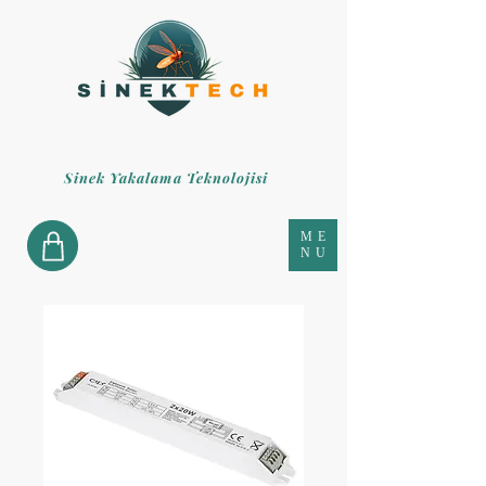
Sinek Yakalama Teknolojisi
ME
NU