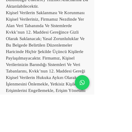
Aktarılabilecektir.
Kişisel Verilerin Saklanması Ve Korunması
Kişisel Verileriniz, Firmamız Nezdinde Yer
Alan Veri Tabanında Ve Sistemlerde
Kvkk’nun 12. Maddesi Gereğince Gizli
Olarak Saklanacak; Yasal Zorunluluklar Ve
Bu Belgede Belirtilen Düzenlemeler
Haricinde Hiçbir Şekilde Üçüncü Kişilerle
Paylaşılmayacaktır. Firmamız, Kişisel
Verilerinizin Barındığı Sistemleri Ve Veri
Tabanlarını, Kvkk’nun 12. Maddesi Gereği
Kişisel Verilerin Hukuka Aykırı Olarak
İşlenmesini Önlemekle, Yetkisiz Kişilerin
Erişimlerini Engellemekle, Erişim Yönetimi
Gibi Yazılımsal Tedbirleri Ve Fiziksel
Güvenlik Önlemleri Almakla Mükelleftir.
Kişisel Verilerin Yasal Olmayan Yollarla
Başkaları Tarafından Elde Edilmesinin
Öğrenilmesi Halinde Durum Derhal, Yasal
Düzenlemeye Uygun Ve Yazılı Olarak