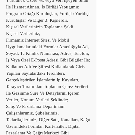
Yürütmek Üzere Ve/Veya Veri İşleyen Sıfatı
İle Hizmet Alınan, İş Birliği Yaptığımız
Program Ortağı Kuruluşları, Yurtiçi / Yurtdışı
Kuruluşlar Ve Diğer 3. Kişilerdir.
Kişisel Verilerinizin Toplanma Şekli
Kişisel Verileriniz,
Firmamız İnternet Sitesi Ve Mobil
Uygulamalarındaki Formlar Aracılığıyla Ad,
Soyad, Tc Kimlik Numarası, Adres, Telefon,
İş Veya Özel E-Posta Adresi Gibi Bilgiler İle;
Kullanıcı Adı Ve Şifresi Kullanılarak Giriş
Yapılan Sayfalardaki Tercihleri,
Gerçekleştirilen İşlemlerin Ip Kayıtları,
Tarayıcı Tarafından Toplanan Çerez Verileri
İle Gezinme Süre Ve Detaylarını İçeren
Veriler, Konum Verileri Şeklinde;
Satış Ve Pazarlama Departmanı
Çalışanlarımız, Şubelerimiz,
Tedarikçilerimiz, Diğer Satış Kanalları, Kağıt
Üzerindeki Formlar, Kartvizitler, Dijital
Pazarlama Ve Çağrı Merkezi Gibi