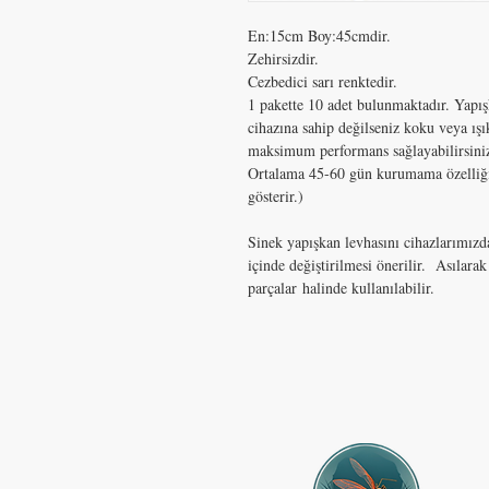
En:15cm Boy:45cmdir.
Zehirsizdir.
Cezbedici sarı renktedir.
1 pakette 10 adet bulunmaktadır. Yapışka
cihazına sahip değilseniz koku veya ışı
maksimum performans sağlayabilirsini
Ortalama 45-60 gün kurumama özelliği 
gösterir.)
Sinek yapışkan levhasını cihazlarımızd
içinde değiştirilmesi önerilir. Asılar
parçalar halinde kullanılabilir.