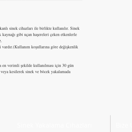
nlı sinek cihazları ile birlikte kullanılır. Sinek
k kaynağı gibi uçan haşereleri çeken etkenlerle
z.
vardır.(Kullanım koşullarına göre değişkenlik
a en verimli şekilde kullanılması için 30 gün
ak veya kesilerek sinek ve böcek yakalamada
Sinek Yakalama Cihazları
Bize 