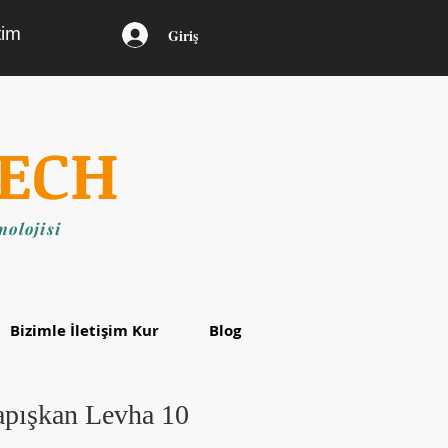
tim
Giriş
ECH
olojisi
Bizimle İletişim Kur
Blog
pışkan Levha 10