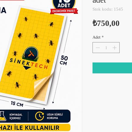
Stok kodu: 1545
Fiy
₺750,00
Adet
*