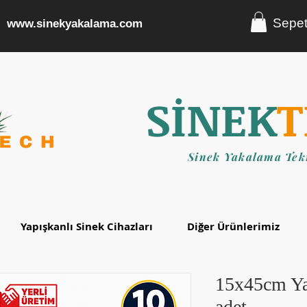
Sepe
www.sinekyakalama.com
SİNEK
T
Sinek Yakalama Tekn
Yapışkanlı Sinek Cihazları
Diğer Ürünlerimiz
15x45cm Ya
adet