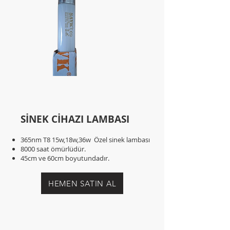
8000 SAAT
ÖMÜRLÜ
SİNEK CİHAZI LAMBASI
365nm T8 15w,18w,36w Özel sinek lambası
8000 saat ömürlüdür.
45cm ve 60cm boyutundadır.
HEMEN SATIN AL