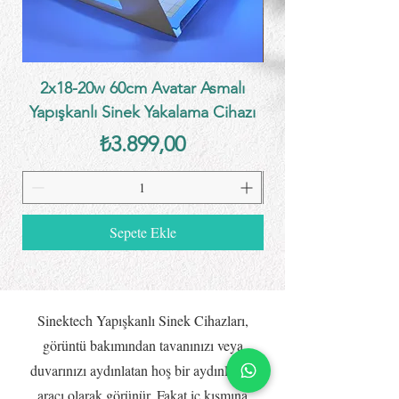
2x18-20w 60cm Avatar Asmalı
Yapışkanlı Sinek Yakalama Cihazı
Yapışkanlı Sinek Y
Fiyat
₺3.899,00
Sepete Ekle
Sinektech Yapışkanlı Sinek Cihazları,
görüntü bakımından tavanınızı veya
duvarınızı aydınlatan hoş bir aydınlatma
aracı olarak görünür. Fakat iç kısmına