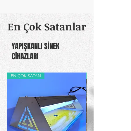
En Çok Satanlar
YAPIŞKANLI SİNEK
CİHAZLARI
EN ÇOK SATAN
TR'de Tek!