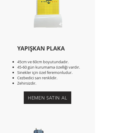
45-60 GÜN
KURUMAZ
YAPIŞKAN PLAKA
45 GÜN
KURUMAZ
45cm ve 60cm boyutunda
dır.
45-60 gün kurumama özelliği vardır.
Sinekler için özel feremonludur.
Cezbedici sarı renklidir.
Zehirsizdir.
HEMEN SATIN AL